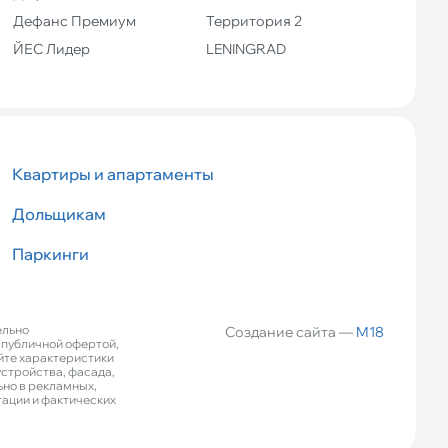
Дефанс Премиум
Территория 2
ЙЕС Лидер
LENINGRAD
Квартиры и апартаменты
Дольщикам
Паркинги
ельно
Создание сайта —
M18
 публичной офертой,
йте характеристики
стройства, фасада,
но в рекламных,
тации и фактических