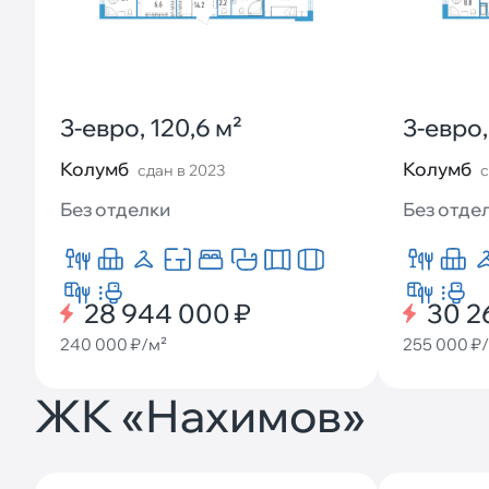
3-евро, 120,6 м²
3-евро,
Колумб
Колумб
сдан в 2023
с
Без отделки
Без отде
28 944 000 ₽
30 2
240 000 ₽/м²
255 000 ₽
ЖК «Нахимов»