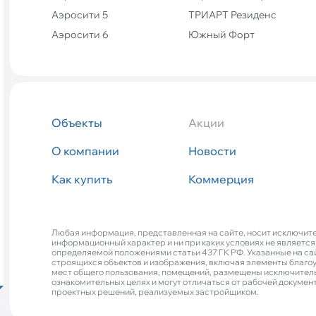
Аэросити 5
ТРИАРТ Резиденс
Аэросити 6
Южный Форт
Объекты
Акции
О компании
Новости
Как купить
Коммерция
Любая информация, представленная на сайте, носит исключит
информационный характер и ни при каких условиях не является
определяемой положениями статьи 437 ГК РФ. Указанные на са
строящихся объектов и изображения, включая элементы благоу
мест общего пользования, помещений, размещены исключитель
ознакомительных целях и могут отличаться от рабочей докумен
проектных решений, реализуемых застройщиком.