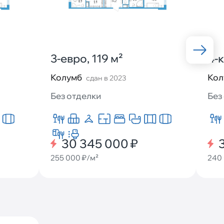
3-евро, 119 м²
4-
Колумб
Кол
сдан в 2023
Без отделки
Без
30 345 000 ₽
255 000 ₽/м²
240 