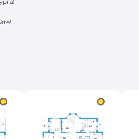
урга!
йте!