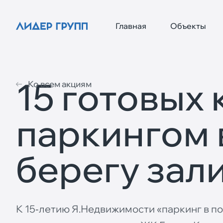
Главная
Объекты
15 готовых 
Ко всем акциям
паркингом 
берегу зали
К 15‐летию Я.Недвижимости «паркинг в п