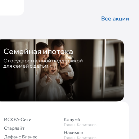
Все акции
Семейная ипотека
С государственной поддержкой
для семей с детьми
ИСКРА-Сити
Колумб
Гавань Капитанов
Старлайт
Нахимов
Дефанс Бизнес
Гавань Капитанов