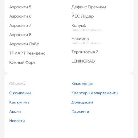
Аэросити 5
Дефанс Премиум
Аэросити 6
ЙЕС Лидер
Аэросити 7
Колумб
Гавань Капитанов
Аэросити 8
Нахимов
Гавань Капитанов
Аэросити Лайф
Территория 2
ТРИАРТ Резиденс
LENINGRAD
Южный Форт
Объекты
Коммерция
О компании
Квартиры и апартаменты
Как купить
Дольщикам
Акции
Паркинги
Новости