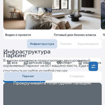
Видео о проекте
Готовый дом бизнес‐класса
1
Инфраструктура
Генплан
Аэропанорама
Инфраструктура
Паркинг
В жилом комплексе предусмотрен двухуровневый
все
детские сады
спорт
медицинские
охраняемый паркинг на 601 машино‐место, куда можно
спуститься на лифте из любой секции.
Паркинг
Кладовые
Оставить заявку
Прокручивайте план одним пальцем.