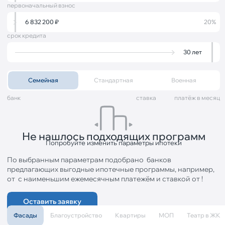
первоначальный взнос
6 832 200
₽
20%
срок кредита
30
лет
Семейная
Стандартная
Военная
банк
cтавка
платёж в месяц
Не нашлось подходящих программ
Попробуйте изменить параметры ипотеки
По выбранным параметрам подобрано
банков
предлагающих выгодные ипотечные программы, например,
от
с наименьшим ежемесячным платежём
и ставкой от
!
Оставить заявку
Фасады
Благоустройство
Квартиры
МОП
Театр в ЖК
Расчёт является предварительным