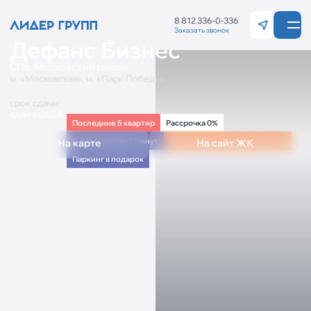
8 812 336-0-336
Заказать звонок
Дефанс Бизнес
Санкт-Петерб
Калининград
СПб, Московский район
м. «Московская», м. «Парк Победы»
срок сдачи
сдан в 2024
Последние 5 квартир
Рассрочка 0%
м. Московская 7 минут
Эксклюзивный закрытый двор
На карте
На сайт ЖК
Паркинг в подарок