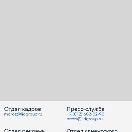
Отдел кадров
Пресс-служба
moroz@lidgroup.ru
+7 (812) 602-02-90
press@lidgroup.ru
Отдел рекламы
Отдел клиентского