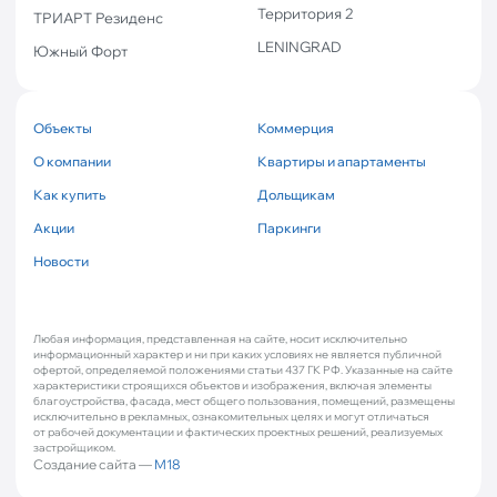
Территория 2
ТРИАРТ Резиденс
LENINGRAD
Южный Форт
Объекты
Коммерция
О компании
Квартиры и апартаменты
Как купить
Дольщикам
Акции
Паркинги
Новости
Любая информация, представленная на сайте, носит исключительно
информационный характер и ни при каких условиях не является публичной
офертой, определяемой положениями статьи 437 ГК РФ. Указанные на сайте
характеристики строящихся объектов и изображения, включая элементы
благоустройства, фасада, мест общего пользования, помещений, размещены
исключительно в рекламных, ознакомительных целях и могут отличаться
от рабочей документации и фактических проектных решений, реализуемых
застройщиком.
Создание сайта —
M18