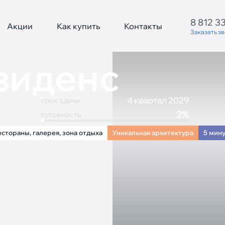
8 812 3
Акции
Как купить
Контакты
Заказать з
зиденс
4 квартал 2029
срок сдачи
2%
готовность
естораны, галерея, зона отдыха
Уникальная архитектура
5 мину