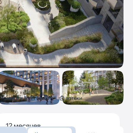
 красоты
банки
аптеки
12 месяцев