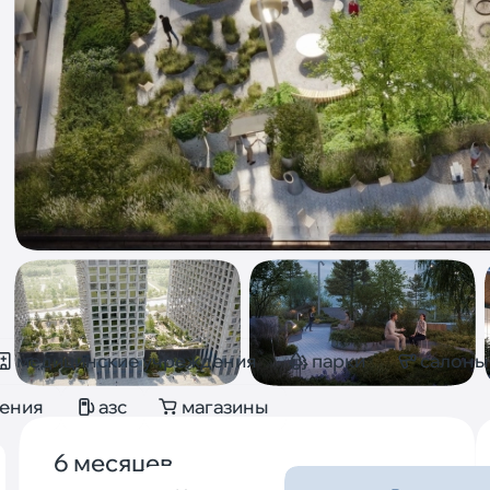
медицинские учреждения
парки
салоны
дения
азс
магазины
6 месяцев