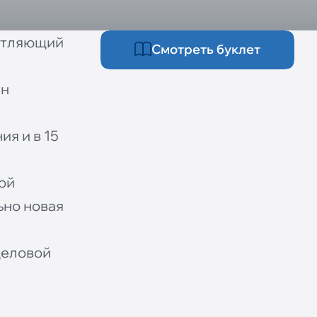
атляющий
Смотреть буклет
ен
я и в 15
ой
ьно новая
деловой