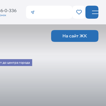
36-0-336
вонок
Санкт-Петербург
Калининград
На сайт ЖК
т до центра города