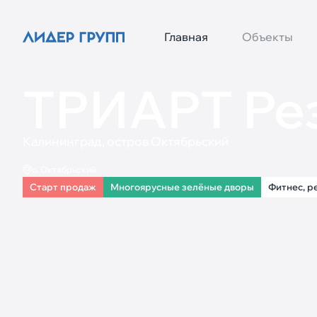
Главная
Объекты
ТРИАРТ Ре
Калининград, остров Октябрьский
о. Октябрьский
Старт продаж
Многоярусные зелёные дворы
Фитнес, р