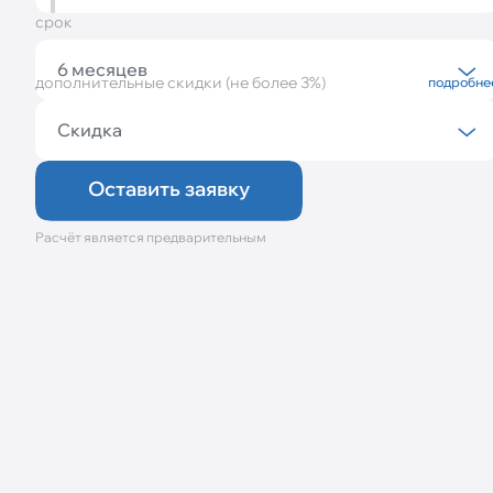
срок
6 месяцев
дополнительные скидки (не более 3%)
подробне
6 месяцев
12 месяцев
Скидка
18 месяцев
Скидка
24 месяца
30 месяцев
Оставить заявку
36 месяцев
24 месяца (Акция!)
Расчёт является предварительным