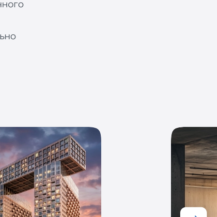
нного
ь
ьно