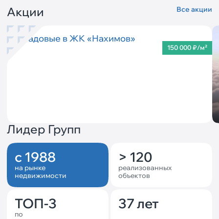
Акции
Все акции
Кладовые в ЖК «Нахимов»
150 000 ₽/м²
Лидер Групп
c 1988
> 120
на рынке
реализованных
недвижимости
объектов
ТОП-3
37 лет
по