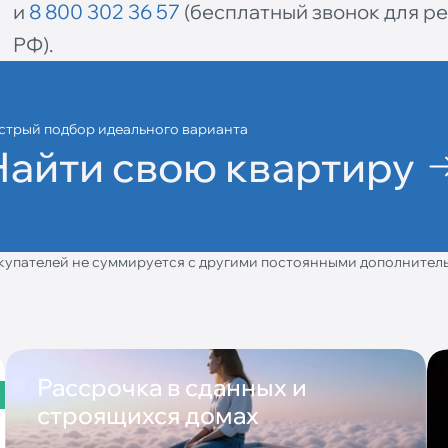
и
8 800 302 36 57
(бесплатный звонок для р
РФ).
стрый подбор идеального варианта
Найти свою квартиру
купателей не суммируется с другими постоянными дополнител
Рассрочка в сданных и
строящихся домах