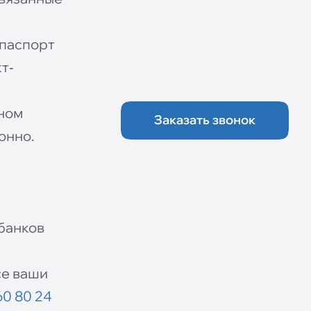
 паспорт
т‐
дном
Заказать звонок
онно.
банков
се ваши
60 80 24