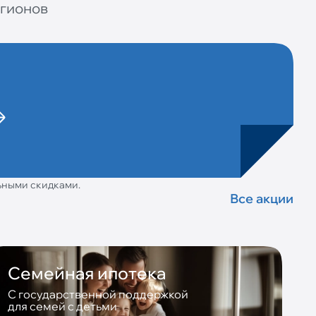
егионов
ьными скидками.
Все акции
Семейная ипотека
С государственной поддержкой
для семей с детьми