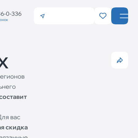
36-0-336
вонок
Санкт-Петербург
Калининград
х
регионов
ьнего
составит
Для вас
я скидка
связанные