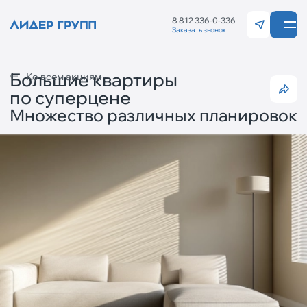
8 812 336-0-336
Заказать звонок
Санкт-Петерб
Калининград
Большие квартиры
Ко всем акциям
по суперцене
Множество различных планировок