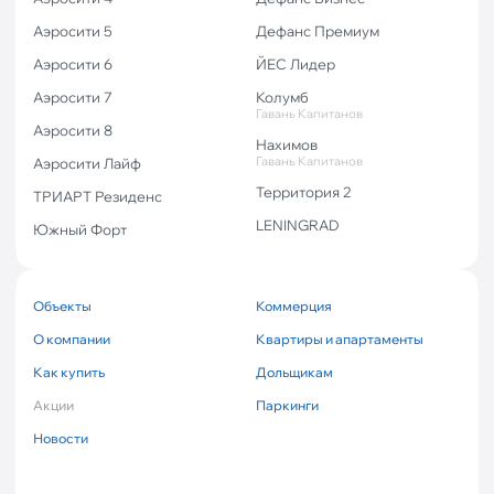
Аэросити 5
Дефанс Премиум
Аэросити 6
ЙЕС Лидер
Аэросити 7
Колумб
Гавань Капитанов
Аэросити 8
Нахимов
Гавань Капитанов
Аэросити Лайф
Территория 2
ТРИАРТ Резиденс
LENINGRAD
Южный Форт
Объекты
Коммерция
О компании
Квартиры и апартаменты
Как купить
Дольщикам
Акции
Паркинги
Новости