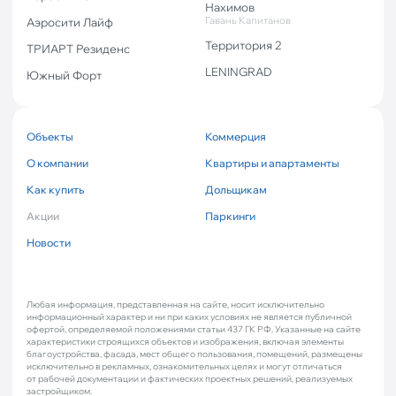
Нахимов
Гавань Капитанов
Аэросити Лайф
Территория 2
ТРИАРТ Резиденс
LENINGRAD
Южный Форт
Объекты
Коммерция
О компании
Квартиры и апартаменты
Как купить
Дольщикам
Акции
Паркинги
Новости
Любая информация, представленная на сайте, носит исключительно
информационный характер и ни при каких условиях не является публичной
офертой, определяемой положениями статьи 437 ГК РФ. Указанные на сайте
характеристики строящихся объектов и изображения, включая элементы
благоустройства, фасада, мест общего пользования, помещений, размещены
исключительно в рекламных, ознакомительных целях и могут отличаться
от рабочей документации и фактических проектных решений, реализуемых
застройщиком.