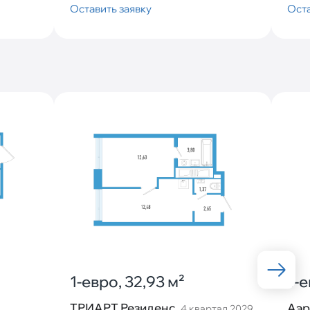
Оставить заявку
Оста
1-евро, 32,93 м²
1-е
ТРИАРТ Резиденс
Аэр
4 квартал 2029