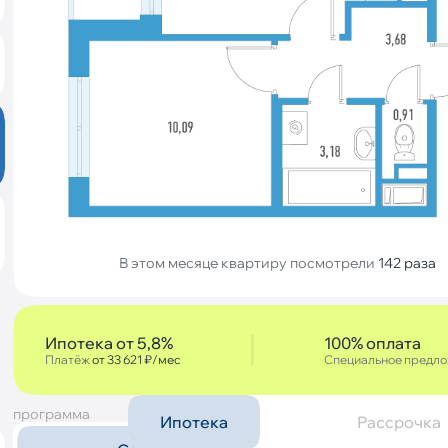
В этом месяце квартиру посмотрели
142 раза
Ипотека от 5,8%
100% оплата
Платёж
от 33 621 ₽/мес
Специальное предл
программа
Ипотека
Рассрочка