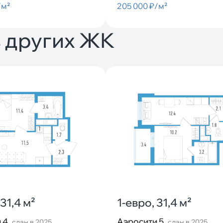
/м²
205 000 ₽/м²
 других ЖК
 31,4 м²
1-евро, 31,4 м²
 4
Аэросити 5
сдан в 2025
сдан в 2025