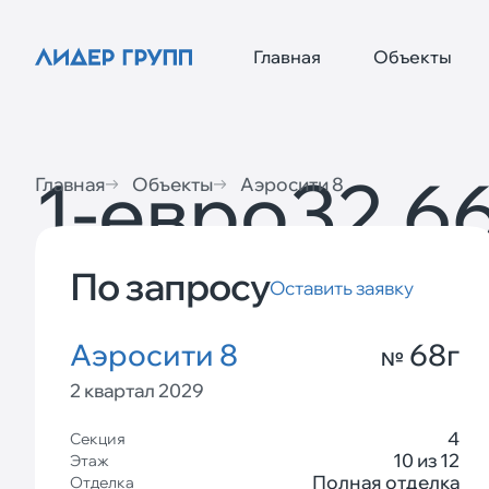
Главная
Объекты
1-евро
32,66
Главная
Объекты
Аэросити 8
По запросу
Оставить заявку
Аэросити 8
68г
№
2 квартал 2029
4
Секция
10 из 12
Этаж
Полная отделка
Отделка