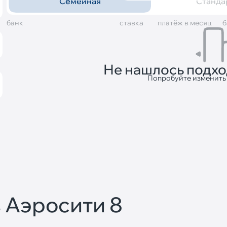
Семейная
Станда
банк
cтавка
платёж в месяц
б
Не нашлось подх
Попробуйте изменить
 Аэросити 8