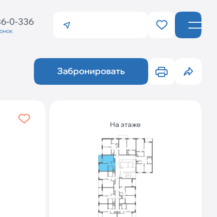
36-0-336
вонок
Санкт-Петербург
Калининград
Забронировать
На этаже