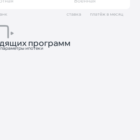
ртная
Военная
анк
cтавка
платёж в месяц
одящих программ
 параметры ипотеки