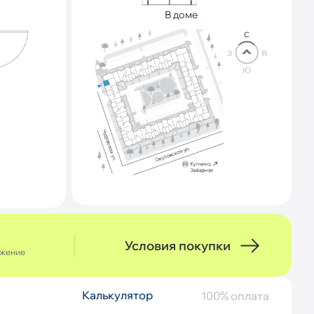
В доме
Условия покупки
ожение
Калькулятор
Описание
100% оплата