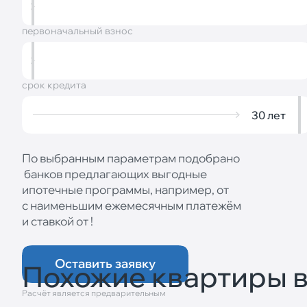
первоначальный взнос
срок кредита
30
лет
По выбранным параметрам подобрано
банков предлагающих выгодные
ипотечные программы, например, от
с наименьшим ежемесячным платежём
и ставкой от
!
Оставить заявку
Похожие квартиры в
Расчёт является предварительным