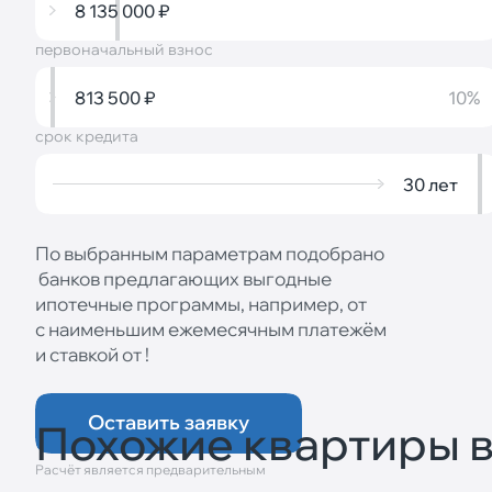
8 135 000
₽
первоначальный взнос
813 500
₽
10%
срок кредита
30
лет
По выбранным параметрам подобрано
банков предлагающих выгодные
ипотечные программы, например, от
с наименьшим ежемесячным платежём
и ставкой от
!
Оставить заявку
Похожие квартиры 
Расчёт является предварительным