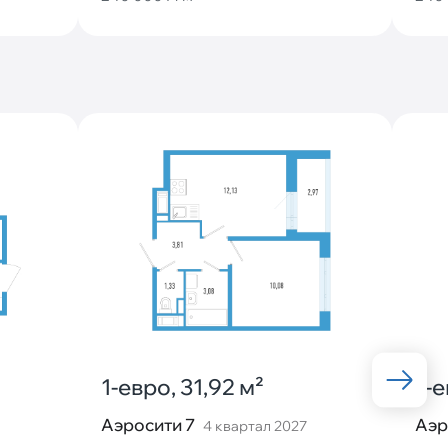
1-евро, 31,92 м²
1-е
Аэросити 7
Аэр
4 квартал 2027