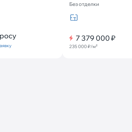
Без отделки
просу
7 379 000 ₽
аявку
235 000 ₽/м²