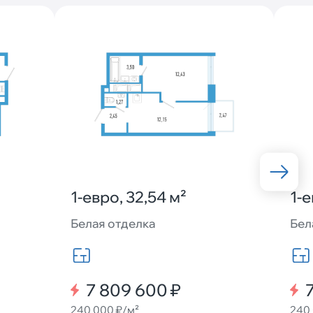
1-евро, 32,54 м²
1-е
Белая отделка
Бел
7 809 600 ₽
240 000 ₽/м²
240 