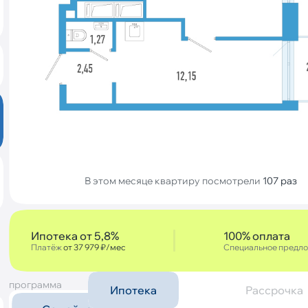
В этом месяце квартиру посмотрели
107 раз
Ипотека от 5,8%
100% оплата
Платёж
от 37 979 ₽/мес
Специальное предл
программа
Ипотека
Рассрочка