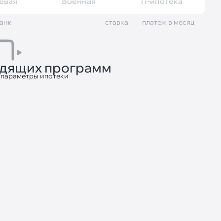
евая
Военная
IT-ипотека
анк
cтавка
платёж в месяц
одящих программ
 параметры ипотеки