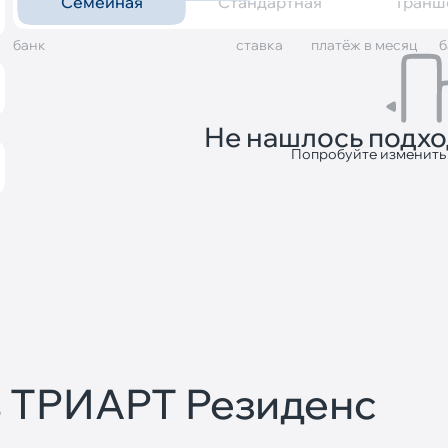
Семейная
Стандартная
Транш
банк
cтавка
платёж в месяц
б
Не нашлось подх
Попробуйте изменить
в ТРИАРТ Резиденс