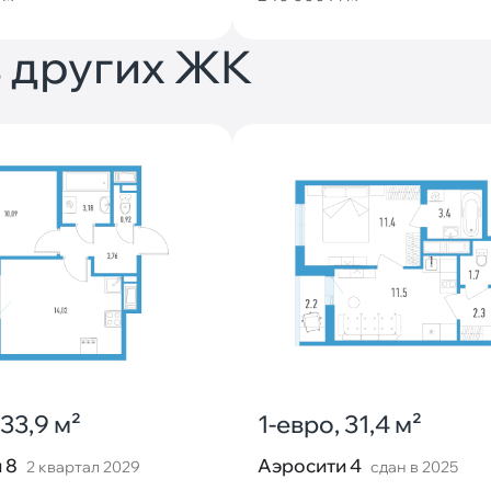
 других ЖК
 33,9 м²
1-евро, 31,4 м²
 8
Аэросити 4
2 квартал 2029
сдан в 2025