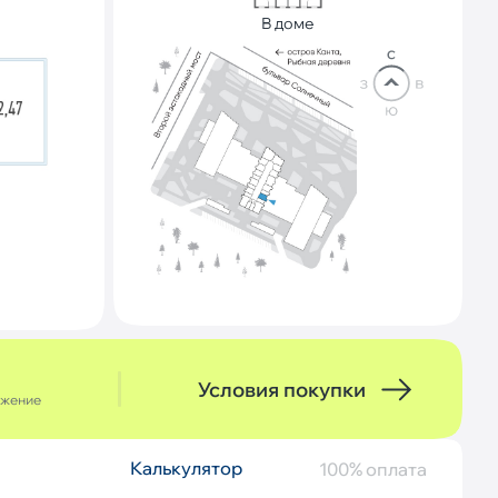
В доме
Условия покупки
ожение
Калькулятор
Описание
100% оплата