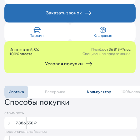
Заказать звонок
Паркинг
Кладовые
Ипотека от 5,8%
Платёж
от 36 819 ₽/мес
100% оплата
Специальное предложение
Условия покупки
Ипотека
Рассрочка
Калькулятор
Описание
100% опла
Способы покупки
стоимость
7 886 550
₽
первоначальный взнос