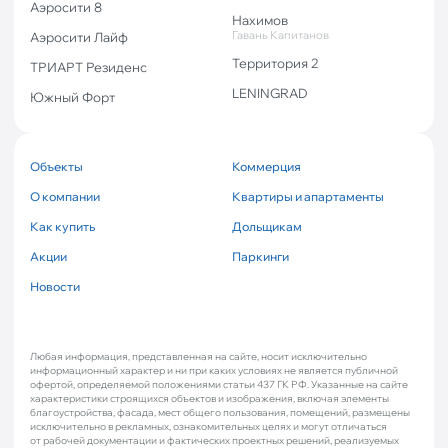
Аэросити 8
Нахимов
Гавань Капитанов
Аэросити Лайф
Территория 2
ТРИАРТ Резиденс
LENINGRAD
Южный Форт
Объекты
Коммерция
О компании
Квартиры и апартаменты
Как купить
Дольщикам
Акции
Паркинги
Новости
Любая информация, представленная на сайте, носит исключительно
информационный характер и ни при каких условиях не является публичной
офертой, определяемой положениями статьи 437 ГК РФ. Указанные на сайте
характеристики строящихся объектов и изображения, включая элементы
благоустройства, фасада, мест общего пользования, помещений, размещены
исключительно в рекламных, ознакомительных целях и могут отличаться
от рабочей документации и фактических проектных решений, реализуемых