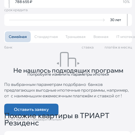
788 655
₽
10%
срок кредита
30
лет
Семейная
Стандартная
Траншевая
Военная
IT-ипотека
банк
cтавка
платёж в месяц
Не нашлось подходящих программ
Попробуйте изменить параметры ипотеки
По выбранным параметрам подобрано
банков
предлагающих выгодные ипотечные программы, например,
от
с наименьшим ежемесячным платежём
и ставкой от
!
Оставить заявку
Похожие квартиры в ТРИАРТ
Расчёт является предварительным
Резиденс