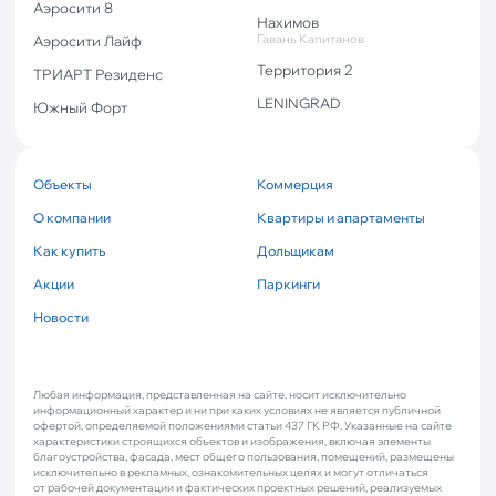
Аэросити 8
Нахимов
Гавань Капитанов
Аэросити Лайф
Территория 2
ТРИАРТ Резиденс
LENINGRAD
Южный Форт
Объекты
Коммерция
О компании
Квартиры и апартаменты
Как купить
Дольщикам
Акции
Паркинги
Новости
Любая информация, представленная на сайте, носит исключительно
информационный характер и ни при каких условиях не является публичной
офертой, определяемой положениями статьи 437 ГК РФ. Указанные на сайте
характеристики строящихся объектов и изображения, включая элементы
благоустройства, фасада, мест общего пользования, помещений, размещены
исключительно в рекламных, ознакомительных целях и могут отличаться
от рабочей документации и фактических проектных решений, реализуемых