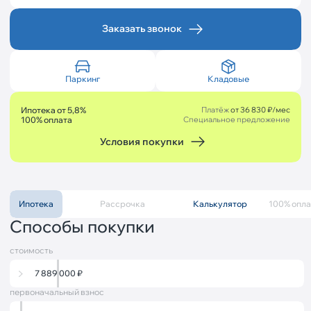
Заказать звонок
Паркинг
Кладовые
Ипотека от 5,8%
Платёж
от 36 830 ₽/мес
100% оплата
Специальное предложение
Условия покупки
Ипотека
Рассрочка
Калькулятор
Описание
100% опла
Способы покупки
стоимость
7 889 000
₽
первоначальный взнос