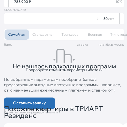
788 900
₽
10%
срок кредита
30
лет
Семейная
Стандартная
Траншевая
Военная
IT-ипотека
банк
cтавка
платёж в месяц
Не нашлось подходящих программ
Попробуйте изменить параметры ипотеки
По выбранным параметрам подобрано
банков
предлагающих выгодные ипотечные программы, например,
от
с наименьшим ежемесячным платежём
и ставкой от
!
Оставить заявку
Похожие квартиры в ТРИАРТ
Расчёт является предварительным
Резиденс