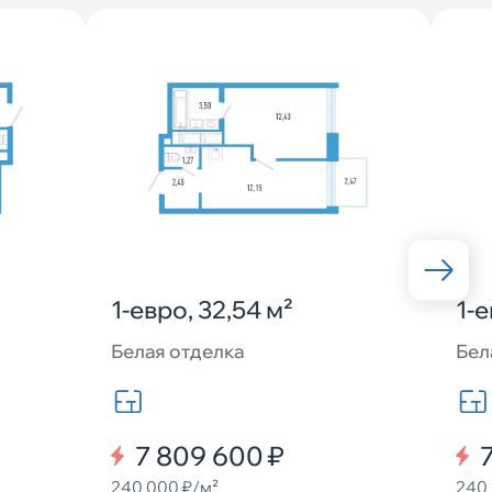
1-евро, 32,54 м²
1-е
Белая отделка
Бел
7 809 600 ₽
240 000 ₽/м²
240 