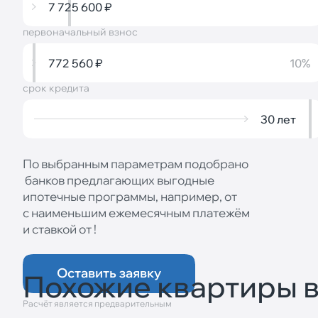
7 725 600
₽
первоначальный взнос
772 560
₽
10%
срок кредита
30
лет
По выбранным параметрам подобрано
банков предлагающих выгодные
ипотечные программы, например, от
с наименьшим ежемесячным платежём
и ставкой от
!
Оставить заявку
Похожие квартиры 
Расчёт является предварительным