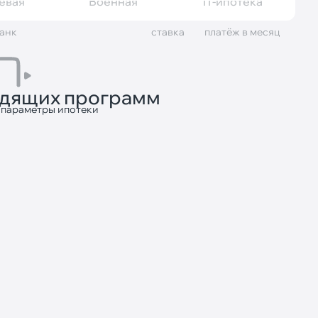
евая
Военная
IT-ипотека
анк
cтавка
платёж в месяц
одящих программ
 параметры ипотеки