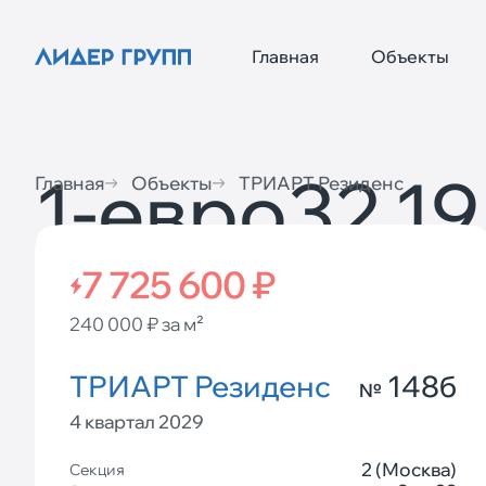
Главная
Объекты
1-евро
32,19
Главная
Объекты
ТРИАРТ Резиденс
7 725 600 ₽
240 000 ₽ за м²
ТРИАРТ Резиденс
148б
№
4 квартал 2029
2 (Москва)
Секция