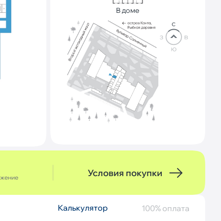
В доме
Условия покупки
ожение
Калькулятор
Описание
100% оплата