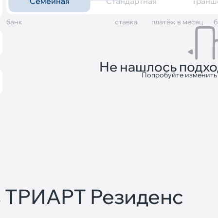
Семейная
Стандартная
Транш
банк
cтавка
платёж в месяц
б
Не нашлось подх
Попробуйте изменить
в ТРИАРТ Резиденс