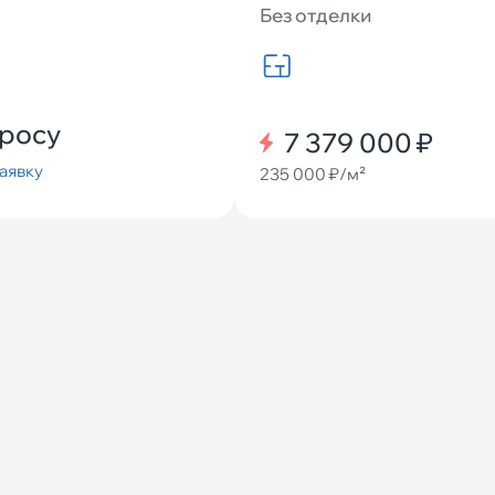
Без отделки
просу
7 379 000 ₽
аявку
235 000 ₽/м²