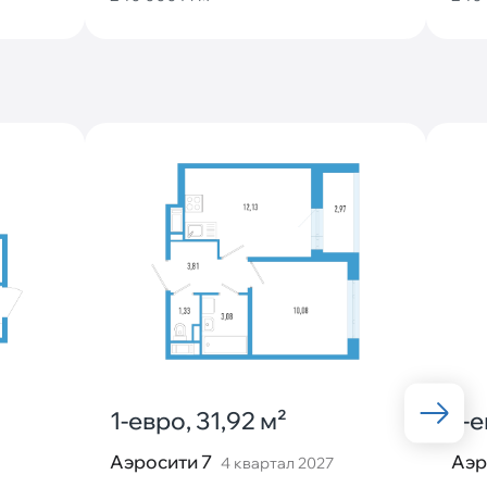
1-евро, 31,92 м²
1-е
Аэросити 7
Аэр
4 квартал 2027