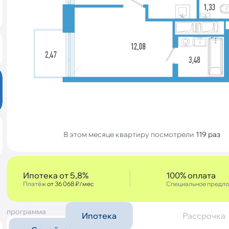
В этом месяце квартиру посмотрели
119 раз
Ипотека от 5,8%
100% оплата
Платёж
от 36 068 ₽/мес
Специальное предл
программа
Ипотека
Рассрочка