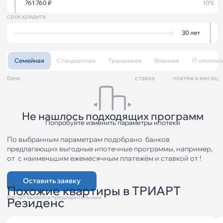
761 760
₽
10%
срок кредита
30
лет
Семейная
Стандартная
Траншевая
Военная
IT-ипотека
банк
cтавка
платёж в месяц
Не нашлось подходящих программ
Попробуйте изменить параметры ипотеки
По выбранным параметрам подобрано
банков
предлагающих выгодные ипотечные программы, например,
от
с наименьшим ежемесячным платежём
и ставкой от
!
Оставить заявку
Похожие квартиры в ТРИАРТ
Расчёт является предварительным
Резиденс