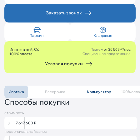
Заказать звонок
Паркинг
Кладовые
Ипотека от 5,8%
Платёж
от 35 563 ₽/мес
100% оплата
Специальное предложение
Условия покупки
Ипотека
Рассрочка
Калькулятор
Описание
100% опла
Способы покупки
стоимость
7 617 600
₽
первоначальный взнос