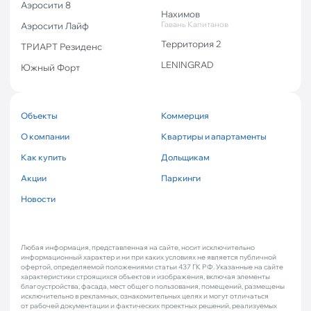
Аэросити 8
Нахимов
Гавань Капитанов
Аэросити Лайф
Территория 2
ТРИАРТ Резиденс
LENINGRAD
Южный Форт
Объекты
Коммерция
О компании
Квартиры и апартаменты
Как купить
Дольщикам
Акции
Паркинги
Новости
Любая информация, представленная на сайте, носит исключительно
информационный характер и ни при каких условиях не является публичной
офертой, определяемой положениями статьи 437 ГК РФ. Указанные на сайте
характеристики строящихся объектов и изображения, включая элементы
благоустройства, фасада, мест общего пользования, помещений, размещены
исключительно в рекламных, ознакомительных целях и могут отличаться
от рабочей документации и фактических проектных решений, реализуемых