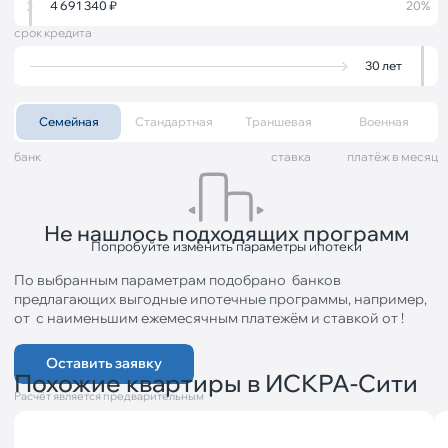
4 691 340
₽
20%
срок кредита
30
лет
Семейная
Стандартная
Траншевая
Военная
банк
cтавка
платёж в месяц
Не нашлось подходящих программ
Попробуйте изменить параметры ипотеки
По выбранным параметрам подобрано
банков
предлагающих выгодные ипотечные программы, например,
от
с наименьшим ежемесячным платежём
и ставкой от
!
Оставить заявку
Похожие квартиры в ИСКРА-Сити
Расчёт является предварительным