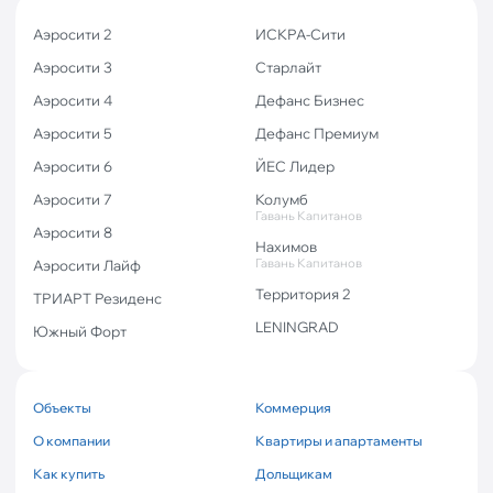
Аэросити 2
ИСКРА-Сити
Аэросити 3
Старлайт
Аэросити 4
Дефанс Бизнес
Аэросити 5
Дефанс Премиум
Аэросити 6
ЙЕС Лидер
Аэросити 7
Колумб
Гавань Капитанов
Аэросити 8
Нахимов
Гавань Капитанов
Аэросити Лайф
Территория 2
ТРИАРТ Резиденс
LENINGRAD
Южный Форт
Объекты
Коммерция
О компании
Квартиры и апартаменты
Как купить
Дольщикам